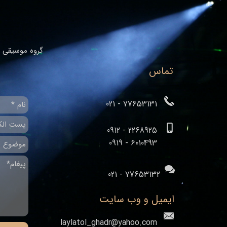
گروه موسیقی ا
تماس
77653131 - 021
2268925 - 0912
​​​​​​​6010493 - 0919
77653132 - 021
ایمیل و وب سایت
laylatol_ghadr@yahoo.com