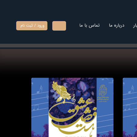
ار
درباره ما
تماس با ما
ورود
/
ثبت نام
حساب
کاربری من
تغییر گذر
واژه
سفارشات
خروج از
حساب
کاربری