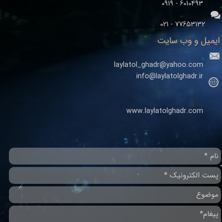
​​​​​​​6010493 - 0919
77653132 - 021
ایمیل و وب سایت
laylatol_ghadr@yahoo.com
info@laylatolghadr.ir
www.laylatolghadr.com