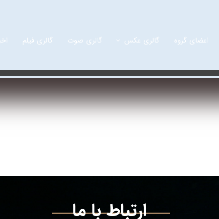
اعضای گروه
گالری عکس
گالری صوت
گالری فیلم
اخب
های داخلی
ارتباط با ما