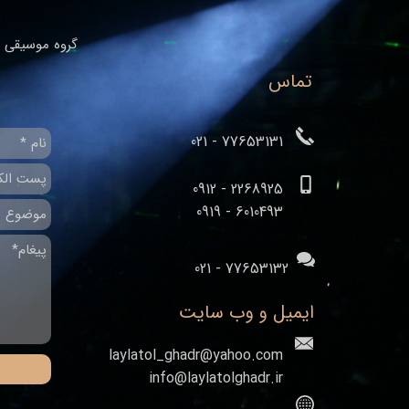
گروه موسیقی ا
تماس
77653131 - 021
2268925 - 0912
​​​​​​​6010493 - 0919
77653132 - 021
ایمیل و وب سایت
laylatol_ghadr@yahoo.com
info@laylatolghadr.ir