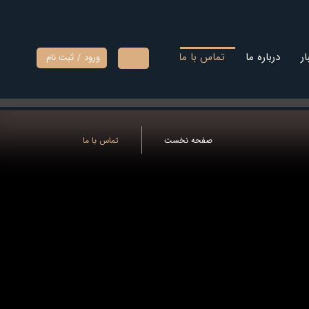
ار
درباره ما
تماس با ما
ورود
/
ثبت نام
حساب
کاربری من
تغییر گذر
واژه
صفحه نخست
تماس با ما
سفارشات
خروج از
حساب
کاربری