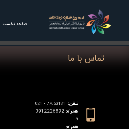
صفحه نخست
اجرا
تماس با ما
تلفن:
77653131 - 021
همراه:
0912226892
5
همراه: