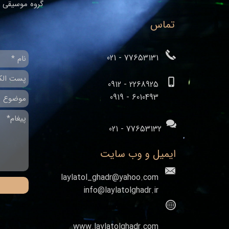
گروه موسیقی ا
تماس
77653131 - 021
2268925 - 0912
​​​​​​​6010493 - 0919
77653132 - 021
ایمیل و وب سایت
laylatol_ghadr@yahoo.com
info@laylatolghadr.ir
www.laylatolghadr.com