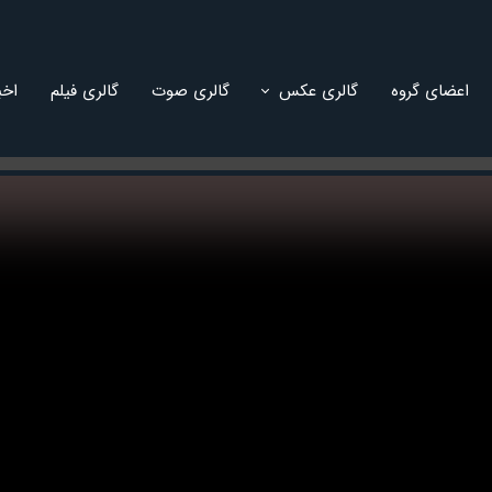
اعضای گروه
گالری عکس
گالری صوت
گالری فیلم
اخب
های داخلی