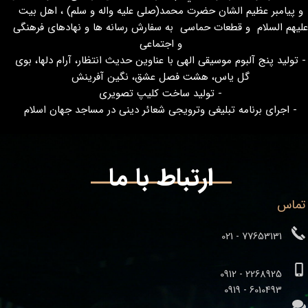
و پيامبر عظيم الشان حضرت محمد(صلی علیه واله و سلم) ، اهل بیت
لیهم السلام و قطعات حماسی به سفارش رسانه ها و نهادهای فرهنگی
و اجتماعی
- تولید پنج آلبوم موسیقی الهی با عناوین حدیث انتظار، آرام دلها، بوی
گل یاس، هشت فصل عشق، نگین آفرینش
- تولید ساخت کلیپ تصویری
- اجرای برنامه تبلیغی وترویجی شعائر دینی در مساجد جهان اسلام
ارتباط با ما
تماس
77653131 - 021
2268925 - 0912
​​​​​​​6010493 - 0919