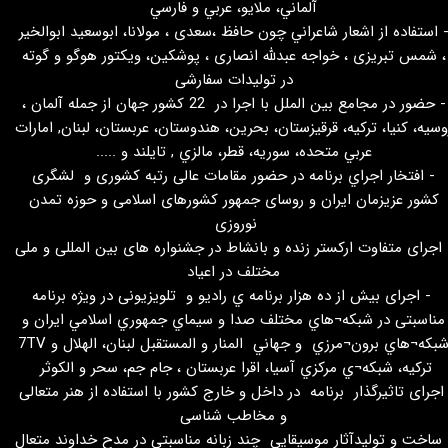
آلماني، ملايو، عربي و فارسي
 استفاده از اشعار شاعراني چون حافظ ،سعدی ، مولانا، ابوسعید ابوالخیر
، شمس تبریزی ، خواجه عبدلله انصاری ، پوشكين، ويكتور هوگو و گوته
در تولیدات سفارشی
- حضور در مجامع بین الملل با اجرا در 22 كشور جهان از جمله آلمان ،
وسيه، كنيا، تركيه، قرقيزستان، بحرين، هندوستان، عربستان، لبنان, امارات
عربي متحده، سوريه، قطر، مالزي , تایلند و .....
- افتخار اجراي برنامه در حضور مقامات عالی رتبه کشوری و لشگری
کشور عزیزمان ایران و روسای جمهور کشورهای اسلامی و حوزه تمدن
نوروزی
 اجرای متفاوت ارکستر زنده و بانشاط در جشنواره های بین المللی و ملی
مختلف در اعياد
- اجرای بیش از ده هزار برنامه ي رادیو و تلويزيونی در ويژه برنامه
مناسبتی در شبكه¬هاي مختلف صدا و سيماي جمهوري اسلامي ايران و
شبكه¬هاي برون¬مرزي و جهاني المنار و المستقبل لبنان، الهلال و 7TV
تركيه، شبكه¬ي مركزي آسيا، اقرا عربستان ، جام جم، سحر و الكوثر
جرای تاثیرگذار برنامه در داخل و خارج کشور با استفاده از هنر متعالی
و مخاطب شناسی
 ساخت و تولیدآثار موسيقايي چند زبانه مناسبتی در مدح خداوند متعال