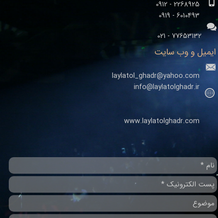
2268925 - 0912
​​​​​​​6010493 - 0919
77653132 - 021
ایمیل و وب سایت
laylatol_ghadr@yahoo.com
info@laylatolghadr.ir
www.laylatolghadr.com