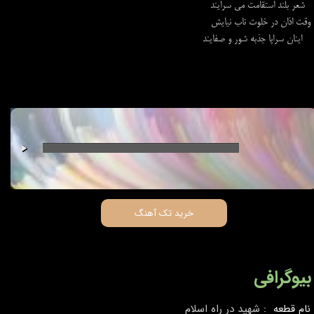
شعر بلند استقامت مي سرايند
وقت اذان در خلوت ناب نيايش
اينان سراپا جذبه شور و صفايند​​​​​​​
00:00
/
00:00
خرید تک آهنگ
بیوگرافی
نام قطعه :
شهید در راه اسلام