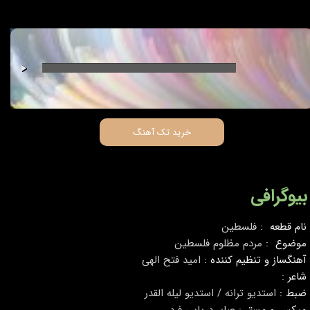
00:00
/
00:00
خرید تک آهنگ
بیوگرافی
نام قطعه :
فلسطین
موضوع :
مردم مظلوم فلسطین
آهنگساز و تنظیم کننده :
امید فتح الهی
شاعر :
ضبط :
استدیو ترانه / استدیو لیله القدر
میکس و مستر :
صابر دریایی فرد