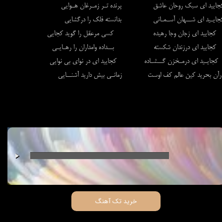
جایید ای سبک روحان عاشق پرنده تـر زمـرغان هـوایی
جایـید ای شــهان آسـمـانی بدانسته فلک را درگشایی
جایید ای زجان وجا رهیده کسی مرعقل را گوید کجایی
جایید ای درزندان شکسته بــداده وامداران را رهـایـی
جایـید ای درمـخزن گــشـاده کجایید ای در نوای بی نوایی
رآن بحرید کین عالم کف اوست زمانـی بیش دارید آشنــایی
00:00
/
00:00
خرید تک آهنگ