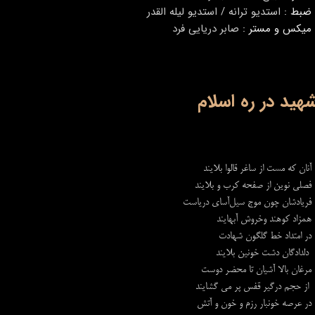
ضبط :
استدیو ترانه / استدیو لیله القدر
میکس و مستر :
صابر دریایی فرد
هید در ره اسلام
آنان كه مست از ساغر قالوا بلايند
فصلی نوین از صفحه كرب و بلايند
فريادشان چون موج سیل‌آساي درياست
همزاد كوهند وخروش آبهايند
در امتداد خط گلگون شهادت
دلدادگان دشت خونين بلايند
مرغان بالا آشيان تا محضر دوست
از حجم درگير قفس پر مي گشايند
در عرصه خونبار رزم و خون و آتش