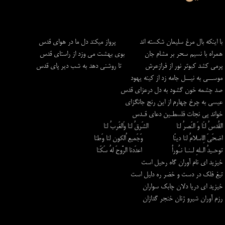
با اينكه بال مرغ سليمان شكسته اند پرواز ميكند دل ما در هواي قدس
همراه با نسيم سحر بر مشام جان بوي بهشت مي وزد از راستاي قدس
پرمي كشد كبوتر نور از فرازعرش تا روشني دهد به شب دير پاي قدس
موســي به نيــل جامه زد از كينه يهود
صد چشمه خون گشود به دل درعزاي قدس
عيسي به چرخ چهارم از اين رنج جانگزاي
خواند پي نجات فلسطـين دعاي قـدس
القُدسُ لنَا وَ النَصرُ لنا الشَرقُ لنا وَالغَربُ لنا
اضحَيَ الِاسلامُ لنا دينًا وَجَميع ُالكون لنا وَطنا
توحـيدُ الـلهِ لـنـا نـُوراٌ اعدَدنا الرَّوحَ لهُ سَكَنا
خيزيد اي نام آوران گاه رحيل است
تيغ فلك در دست و خضر ره دليل است
خيزيد اي دريا دلان چابك سواران
رزم آوران شيرو ژنان خنجر گدازان​​​​​​​