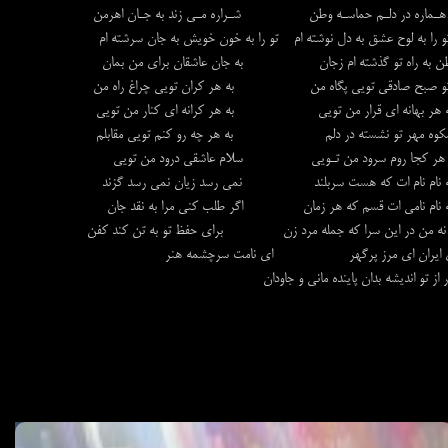
ماره در دلـم حماسـه وطن شـراره مـي زند به جـان اهرمن
 را به لوح عشق به دل نوشته ام تو را به خون خويش به جان سرشته ام
ن به راه تو گذشته ام زجان به جان عاشقان براي من بمان
 صبح صادقي تويي پگاه من به هر كران تويي چراغ راه من
 هر بهانه اي قرار من تويي به هر كرانه اي كنار من تويي
وه مهر تو نشسته در دلم به هر چه رو كنم تويي مقابلم
 هر كجا روم سرود من تـويي سلام عاشقي درود من تويي
 نام نام ات كه هست سربلند نمي رسد زيان نمي رسد گزند
 نام نامي ات قسم كه هر زمان اگر طلب كني مرا به نقد جان
 من در اين سرا كه جمله مرد زن براي حفظ تو به تن كند كفن
 ايران اي مرز پرگهر اي نامت سرچشمه هنر
 از تو انديشه بدان پاينده ماني و جاودان