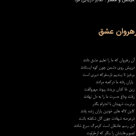
هروان عشق
آن رهروان که ما را تعلیم عشق دادند
درپیش روی دشمن چون کوه ایستادند
برخیز تا ببندیم بارسفرکه دیری است
یاران رفته ما درکعبه مرادند
زین خا کدان بریدند پیوند مهروالفت
رفتند وداغ حسرت ما را به دل نهادند
برتربت شهیدان با احترام بگذر
کاین لاله های خونین یاران زنده یادند
درعرصه شهادت چون گل شکفته باشند
این رسم عاشقان است کزمرگ سرخ شادند
تصویرهایشان را بنگر که ازطراوت