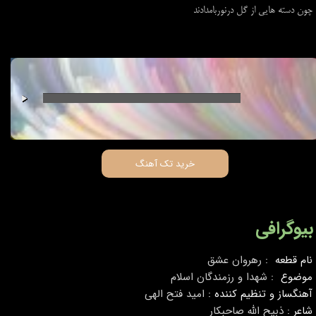
چون دسته هایی از گل درنوربامدادند
00:00
/
00:00
خرید تک آهنگ
بیوگرافی
نام قطعه :
رهروان عشق
موضوع :
شهدا و رزمندگان اسلام
آهنگساز و تنظیم کننده :
امید فتح الهی
شاعر :
ذبیح الله صاحبکار