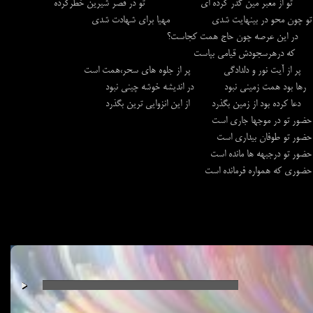
تو از معبر مین گذر کرده ای تو در قصر شیرین خطرکرده
تو چون محو در بينهايت شدي مهيا براي شهادت شدي
در اين عرصه چون حاج همت كجاست؟
كه درهرسجودش قيامي بپاست
پر از آيت نور و دلدادگي پر از جلوه هاي سحر،همت است
رها بود همت زميني نبود در انديشه خوشه چيني نبود
دعا كرده بود از زمين بگذرد از اين انزوايي ترين بگذرد
حضور تو در موجها جاري است
حضور تو طوفان بيداري است
حضور تو درجبهه ها مانده است
حضوري كه همواره فرمانده است
00:00
/
00:00