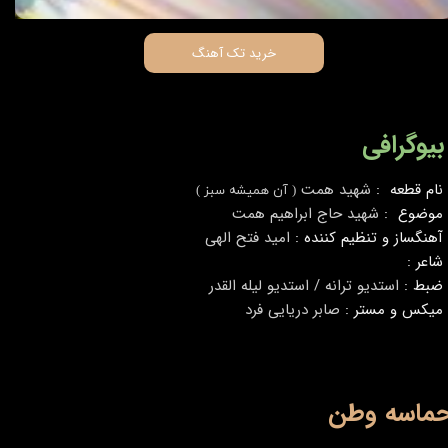
خرید تک آهنگ
بیوگرافی
نام قطعه :
شهید همت
( آن همیشه سبز )
موضوع :
شهید حاج ابراهیم همت
آهنگساز و تنظیم کننده :
امید فتح الهی
شاعر :
ضبط :
استدیو ترانه / استدیو لیله القدر
میکس و مستر :
صابر دریایی فرد
ماسه وطن