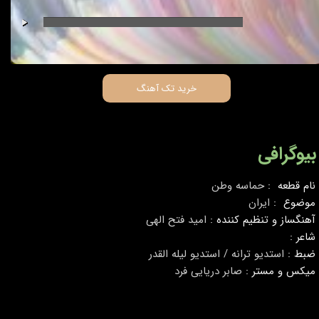
00:00
/
00:00
خرید تک آهنگ
بیوگرافی
نام قطعه :
حماسه وطن
موضوع :
ایران
آهنگساز و تنظیم کننده :
امید فتح الهی
شاعر :
ضبط :
استدیو ترانه / استدیو لیله القدر
میکس و مستر :
صابر دریایی فرد