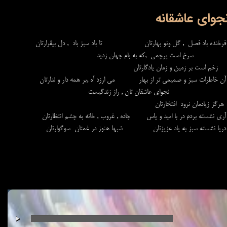
جوای عاشقانه
فرخنده باد فصل , گل ونو بهارتان تا باد سبز باد , دل بیقرارتان
سرخ است پرچمی ,که به بام جهان زدید
زخم است بر زمین و زمان یادگارتان
آن خاطرات سبز و صمیمی تر از بهار می ارزد آه ,بر همه دار و ندارتان
نجوای عاشقان تان , راز زندگیست
هرگز زیادمان نرود افتخارتان
آری نشسته بردم در با امید و یاس جاده , غروب , خانه به چشم انتظارتان
​​​​​​​دریا نشسته سبز به یاد عزیزتان شبها هنوز در غمتان سوگوارتان