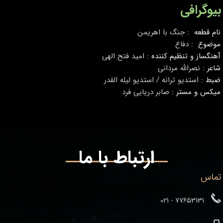
بیوگرافی
نام قطعه :
جنگ با اهریمن
موضوع :
دفاع
آهنگساز و تنظیم کننده :
امید فتح الهی
شاعر :
نصرالله مردانی
ضبط :
استدیو ترانه / استدیو لیله القدر
میکس و مستر :
صابر دریایی فرد
ارتباط با ما
تماس
77653131 - 021