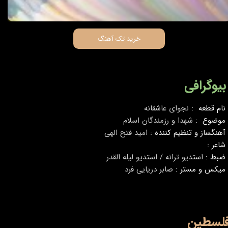
00:00
/
00:00
خرید تک آهنگ
بیوگرافی
نام قطعه :
نجوای عاشقانه
موضوع :
شهدا و رزمندگان اسلام
آهنگساز و تنظیم کننده :
امید فتح الهی
شاعر :
ضبط :
استدیو ترانه / استدیو لیله القدر
میکس و مستر :
صابر دریایی فرد
لسطین